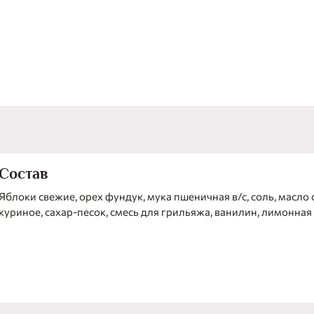
нестандартном исполнении объединяются в новый яркий вк
вам обязательно запомнится!
Состав
Яблоки свежие, орех фундук, мука пшеничная в/с, соль, масло
куриное, сахар-песок, смесь для грильяжа, ванилин, лимонная