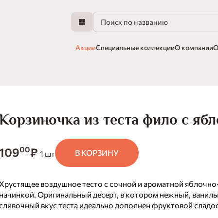
Акции
Специальные коллекции
О компании
О
Корзиночка из теста фило с яб
00
109
₽
В КОРЗИНУ
1 шт
Хрустящее воздушное тесто с сочной и ароматной яблочн
начинкой. Оригинальный десерт, в котором нежный, ваниль
сливочный вкус теста идеально дополнен фруктовой сладо
карамельной нотой поджаренного фундука. Привычные инг