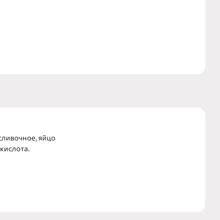
ус, который
 сливочное, яйцо
 кислота.