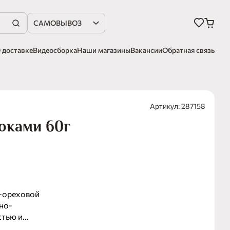
САМОВЫВОЗ
 доставке
Видеосборка
Наши магазины
Вакансии
Обратная связь
Артикул: 287158
локами 60г
о-ореховой
но-
стью и
редиенты в