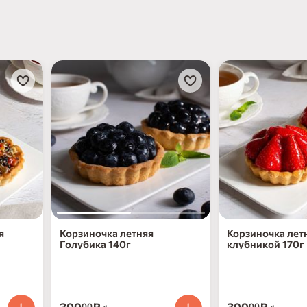
я
Корзиночка летняя
Корзиночка летн
Голубика 140г
клубникой 170г
00
00