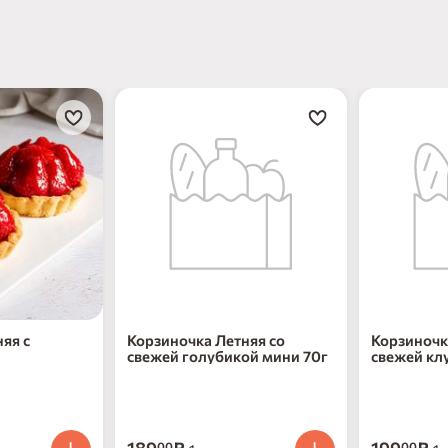
яя с
Корзиночка Летняя со
Корзиночк
свежей голубикой мини 70г
свежей кл
00
00