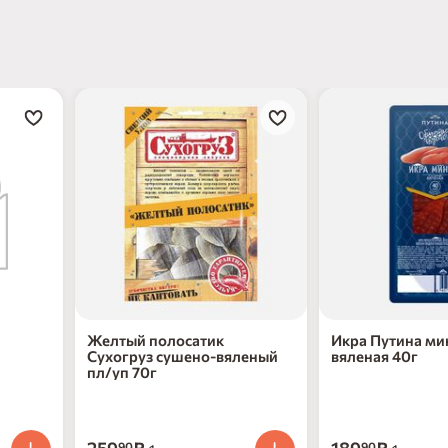
Желтый полосатик
Икра Путина ми
Сухогруз сушено-вяленый
вяленая 40г
пл/уп 70г
90
90