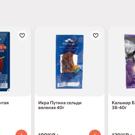
нтая
Икра Путина сельди
Кальмар Б
вяленая 40г
38-40г
90
00