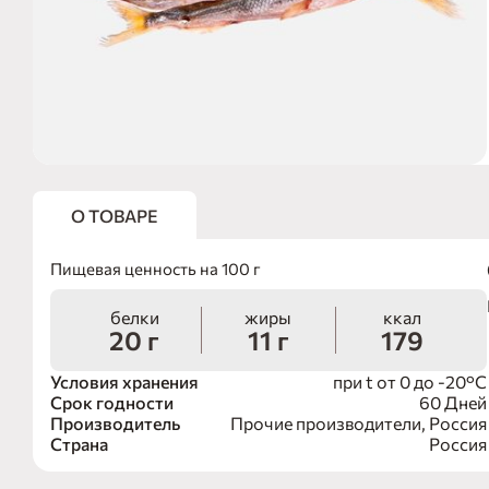
О ТОВАРЕ
Пищевая ценность на 100 г
белки
жиры
ккал
20 г
11 г
179
Условия хранения
при t от 0 до -20°С
Срок годности
60 Дней
Производитель
Прочие производители, Россия
Страна
Россия