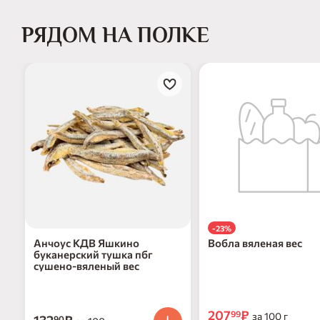
РЯДОМ НА ПОЛКЕ
-23%
Анчоус КДВ Яшкино
Вобла вяленая вес
буканерский тушка пбг
сушено-вяленый вес
207
₽
99
за 100 г
90