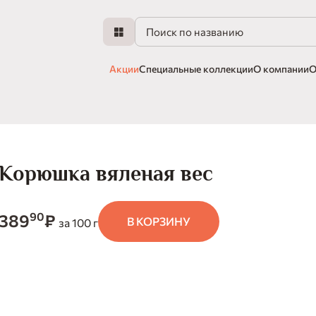
Акции
Специальные коллекции
О компании
О
Корюшка вяленая вес
90
389
₽
В КОРЗИНУ
за 100 г