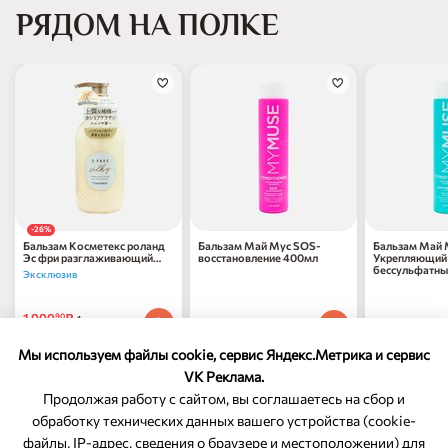
РЯДОМ НА ПОЛКЕ
-26%
Бальзам Косметекс роланд
Бальзам Май Мус SOS-
Бальзам Май 
Эс фри разглаживающий
восстановление 400мл
Укрепляющий
480мл
бессульфатны
Эксклюзив
1 999
₽
90
1 шт
597
₽
597
₽
70
70
1 шт
1 шт
2 699
₽
по 30.09.2026
90
Мы используем файлы cookie, сервис Яндекс.Метрика и сервис
VK Реклама.
Продолжая работу с сайтом, вы соглашаетесь на сбор и
обработку технических данных вашего устройства (cookie-
файлы, IP-адрес, сведения о браузере и местоположении) для