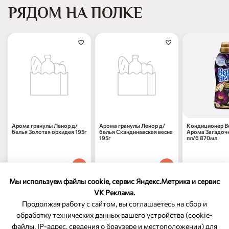
РЯДОМ НА ПОЛКЕ
Арома гранулы Ленор д/
Арома гранулы Ленор д/
Кондиционер В
белья Золотая орхидея 195г
белья Скандинавская весна
Арома Загадоч
195г
пл/б 870мл
1 479
₽
1 479
₽
487
₽
70
70
70
1 шт
1 шт
1 шт
Мы используем файлы cookie, сервис Яндекс.Метрика и сервис
VK Реклама.
Продолжая работу с сайтом, вы соглашаетесь на сбор и
обработку технических данных вашего устройства (cookie-
файлы, IP-адрес, сведения о браузере и местоположении) для