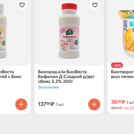
-24%
оВеста
Биопрод к/м БиоВеста
Биотворог
тей с 8мес
Бифилин Д Сладкий д/дет
вкус печен
с8мес 3.2% 200г
ст 95г
Эксклюзив
36
₽
90
1 ш
137
₽
90
1 шт
48
₽
по 31
70