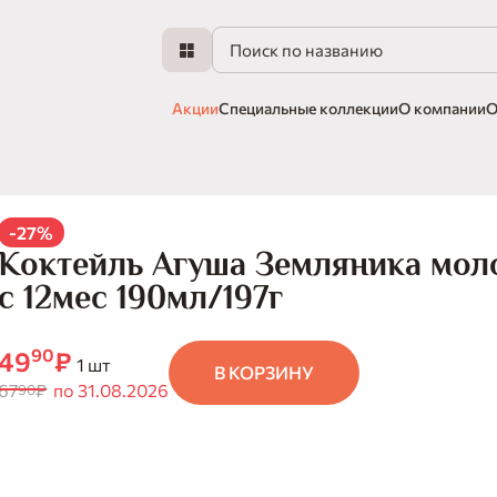
Акции
Специальные коллекции
О компании
О
-27%
Коктейль Агуша Земляника мо
с 12мес 190мл/197г
90
49
₽
1 шт
В КОРЗИНУ
67
₽
по 31.08.2026
90