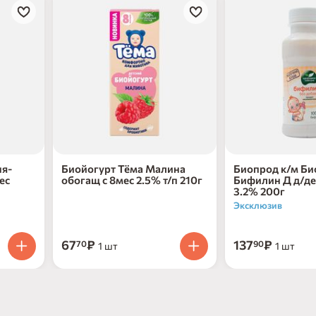
ня-
Биойогурт Тёма Малина
Биопрод к/м Би
ес
обогащ с 8мес 2.5% т/п 210г
Бифилин Д д/де
3.2% 200г
Эксклюзив
67
₽
137
₽
70
90
1 шт
1 шт