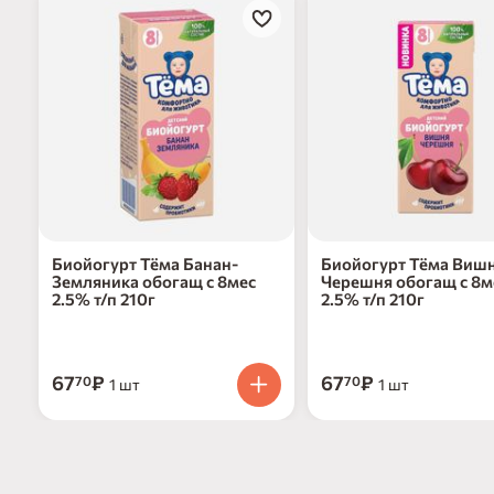
Биойогурт Тёма Банан-
Биойогурт Тёма Виш
Земляника обогащ с 8мес
Черешня обогащ с 8м
2.5% т/п 210г
2.5% т/п 210г
67
₽
67
₽
70
70
1 шт
1 шт