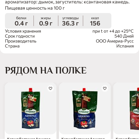
ароматизатор: дымок, загуститель: ксантановая камедь.
Пищевая ценность на 100 г
белки
жиры
углеводы
ккал
0.4 г
0.9 г
36.3 г
156
Условия хранения
при t от +4 до +25°С
Срок годности
540 Дней
Производитель
ООО Америа-Русс
Страна
Испания
РЯДОМ НА ПОЛКЕ
Кетчуп Балтимор Адмирал
Кетчуп Балтимор Адмирал
Кетчуп Балтим