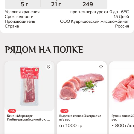
5 г
21 г
249
Условия хранения
при температуре от 0 до +6°С
Срок годности
15 Дней
Производитель
ООО Кудряшовский мясокомбинат
Страна
Россия
РЯДОМ НА ПОЛКЕ
-16%
-10%
Бекон Мираторг
Вырезка свиная Экстра охл
Гуляш свиной 
Любительский свиной охл
в/у вес
вес
в/у 260г
от 1000 гр
~ 800 г/ш