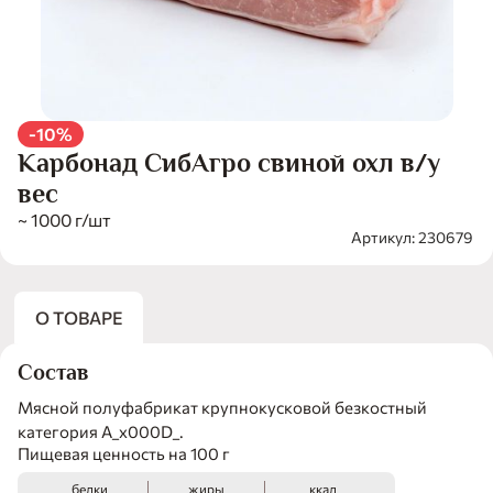
-10%
Карбонад СибАгро свиной охл в/у
вес
~ 1000 г/шт
Артикул: 230679
О ТОВАРЕ
Состав
Мясной полуфабрикат крупнокусковой безкостный
категория А_x000D_.
Пищевая ценность на 100 г
белки
жиры
ккал