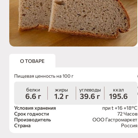
О ТОВАРЕ
Пищевая ценность на 100 г
белки
жиры
углеводы
ккал
6.6 г
1.2 г
39.6 г
195.6
Условия хранения
при t +16 +18°С
Срок годности
72 Часов
Производитель
ООО Гастромаркет
Страна
Россия