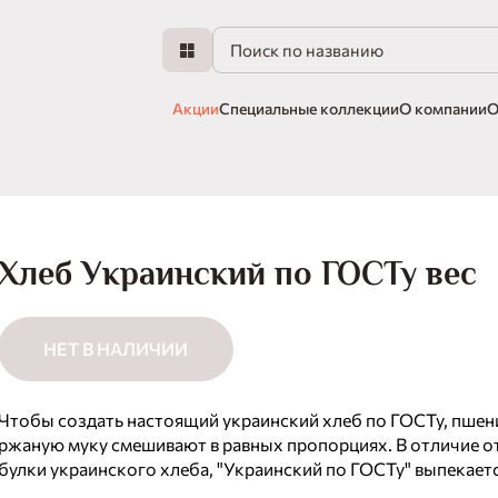
Акции
Специальные коллекции
О компании
О
Хлеб Украинский по ГОСТу вес
НЕТ В НАЛИЧИИ
Чтобы создать настоящий украинский хлеб по ГОСТу, пшен
ржаную муку смешивают в равных пропорциях. В отличие 
булки украинского хлеба, "Украинский по ГОСТу" выпекаетс
дрожжей, только на ржаной закваске. Темный плотный мяк