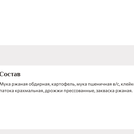
характерная кислинка и уникальный аромат домашнего хлеб
достоинства "Украинского по ГОСТу". Одной лишь его кор
насытиться на долгое время. В этом хлебе много витаминов
минералов, способных поддерживать организм основными
веществами: йодом, марганцем. Поистине целебный хлеб! 
неповторимый вкус "Украинского по ГОСТу" в сочетании со
зеленью и овощами.
Состав
Мука ржаная обдирная, картофель, мука пшеничная в/с, клейк
патока крахмальная, дрожжи прессованные, закваска ржаная.