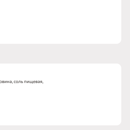
а - главные
очкой можно
 и полезных
 полезными
Ощутите
 свежей
овина, соль пищевая,