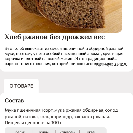
Хлеб ржаной без дрожжей вес
Этот хлеб выпекают из смеси пшеничной и обдирной ржаной
муки, поэтому у него особый насыщенный аромат, хрустящая
корочка и плотный влажный мякиш. Этот традиционный
вариант приготовления, который широко использовался еще с
Артикул: 251276
древних времен, до сих пор не теряется своей актуальности.
Именно в бездрожжевом хлебе сохраняется больше полезных
веществ и микроэлементов, а его выраженный неповторимый
вкус невозможно перепутать ни с одним другим
О ТОВАРЕ
хлебобулочным изделием.
Состав
Мука пшеничная 1сорт, мука ржаная обдирная, солод
ржаной, патока, соль, кориандр, закваска ржаная.
Пищевая ценность на 100 г
белки
жиры
углеводы
ккал