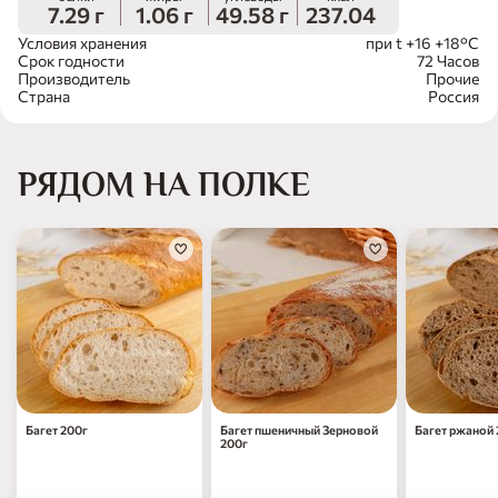
7.29 г
1.06 г
49.58 г
237.04
Условия хранения
при t +16 +18°С
Срок годности
72 Часов
Производитель
Прочие
Страна
Россия
РЯДОМ НА ПОЛКЕ
Багет 200г
Багет пшеничный Зерновой
Багет ржаной 
200г