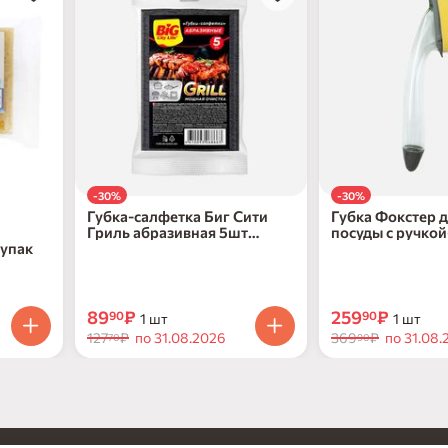
-30%
-30%
Губка-салфетка Биг Сити
Губка Фокстер 
Гриль абразивная 5шт
посуды с ручко
 упак
12х4х8
22х2х2см пласт
89
₽
259
₽
90
90
1 шт
1 шт
127
₽
по 31.08.2026
369
₽
по 31.08.
70
90