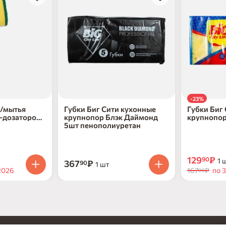
-23%
д/мытья
Губки Биг Сити кухонные
Губки Биг
й-дозатором
крупнопор Блэк Даймонд
крупнопор
ик
5шт пенополиуретан
пенополиу
129
₽
90
1 
367
₽
90
1 шт
2026
167
₽
по 3
90