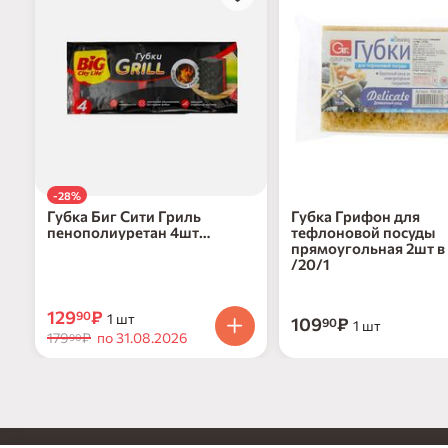
-28%
Губка Биг Сити Гриль
Губка Грифон для
пенополиуретан 4шт
тефлоновой посуды
10х23х7
прямоугольная 2шт в
/20/1
129
₽
90
1 шт
109
₽
90
1 шт
179
₽
по 31.08.2026
90