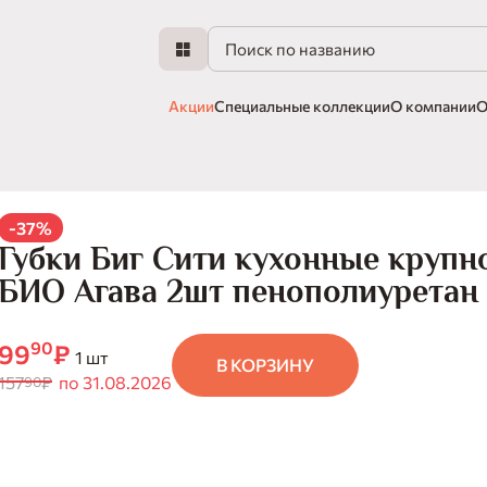
Акции
Специальные коллекции
О компании
О
-37%
Губки Биг Сити кухонные крупн
БИО Агава 2шт пенополиуретан
90
99
₽
1 шт
В КОРЗИНУ
157
₽
по 31.08.2026
90