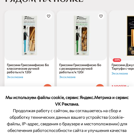
-30%
Гриссини Гриссинифисио Бо
Гриссини Гриссинифисио Бо
Гриссини Джу
классические ручной
с розмарином ручной
Тартуфи с че
работы к/к 120г
работы к/к 120г
трюфелем руч
Эксклюзив
к/к 120г
Эксклюзив
Эксклюзив
1 109
₽
90
1 шт
777
₽
777
₽
90
90
1 шт
1 шт
1 577
₽
по 20.
70
Мы используем файлы cookie, сервис Яндекс.Метрика и сервис
VK Реклама.
Продолжая работу с сайтом, вы соглашаетесь на сбор и
обработку технических данных вашего устройства (cookie-
файлы, IP-адрес, сведения о браузере и местоположении) для
ОБРАТНАЯ СВЯЗЬ
обеспечения работоспособности сайта и улучшения качества