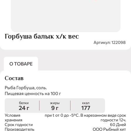
Горбуша балык х/к вес
Артикул: 122098
О ТОВАРЕ
Состав
Рыба Горбуша, соль.
Пищевая ценность на 100 г
белки
жиры
ккал
24 г
9 г
177
Условия
при t от 0 до -5°С. В нарезанном виде срок
хранения
годности 12ч.
Срок годности
60 Дней
Производитель
ООО Рыбный хит