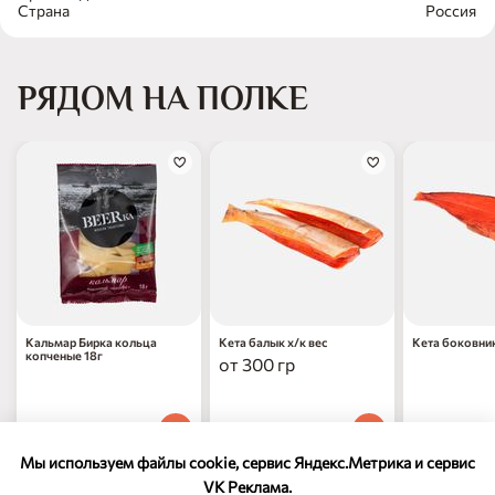
Страна
Россия
РЯДОМ НА ПОЛКЕ
Кальмар Бирка кольца
Кета балык х/к вес
Кета боковник
копченые 18г
от 300 гр
67
₽
209
₽
229
₽
00
90
90
1 шт
за 100 г
за 100
Мы используем файлы cookie, сервис Яндекс.Метрика и сервис
VK Реклама.