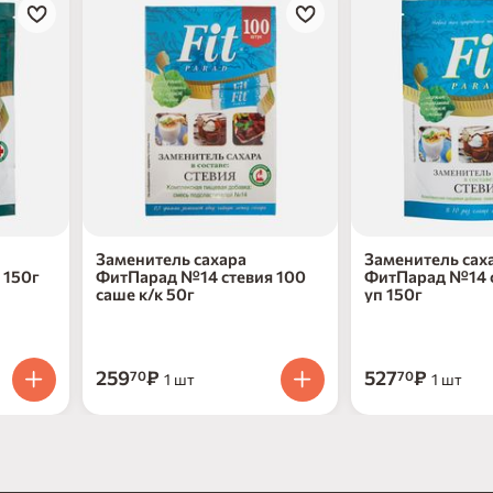
Заменитель сахара
Заменитель сах
 150г
ФитПарад №14 стевия 100
ФитПарад №14 с
саше к/к 50г
уп 150г
259
₽
527
₽
70
70
1 шт
1 шт