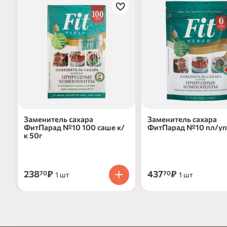
Заменитель сахара
Заменитель сахара
ФитПарад №10 100 саше к/
ФитПарад №10 пл/уп
к 50г
238
₽
437
₽
70
70
1 шт
1 шт