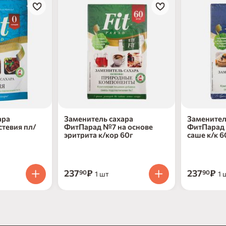
ара
Заменитель сахара
Заменител
тевия пл/
ФитПарад №7 на основе
ФитПарад 
эритрита к/кор 60г
саше к/к 6
237
₽
237
₽
90
90
1 шт
1 