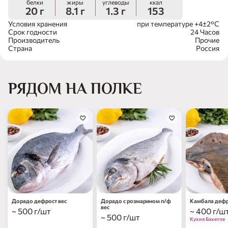
белки
жиры
углеводы
ккал
20 г
8.1 г
1.3 г
153
Условия хранения
при температуре +4±2°С
Срок годности
24 Часов
Производитель
Прочие
Страна
Россия
РЯДОМ НА ПОЛКЕ
Дорадо дефрост вес
Дорадо с розмарином п/ф
Камбала дефр
вес
~ 500 г/шт
~ 400 г/ш
~ 500 г/шт
Кухня Бахетле