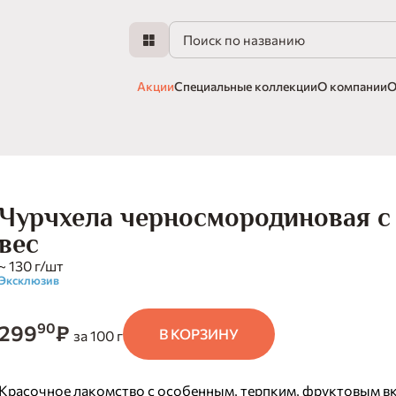
Акции
Специальные коллекции
О компании
О
Чурчхела черносмородиновая с
вес
~ 130 г/шт
Эксклюзив
90
299
₽
В КОРЗИНУ
за 100 г
Красочное лакомство с особенным, терпким, фруктовым вк