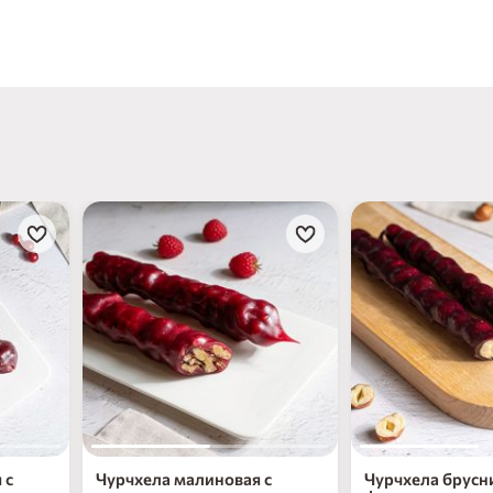
нет в наличи
 с
Чурчхела малиновая с
Чурчхела брусн