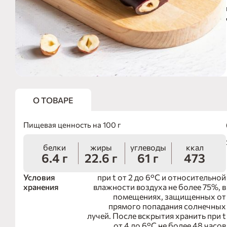
О ТОВАРЕ
Пищевая ценность на 100 г
белки
жиры
углеводы
ккал
6.4 г
22.6 г
61 г
473
Условия
при t от 2 до 6°С и относительной
хранения
влажности воздуха не более 75%, в
помещениях, защищенных от
прямого попадания солнечных
лучей. После вскрытия хранить при t
от 4 до 6°С не более 48 часов