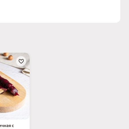
и
ичная с