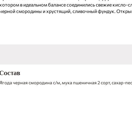
котором в идеальном балансе соединились свежие кисло-с
черной смородины и хрустящий, сливочный фундук. Откры
грани вкуса привычных продуктов вместе с нами!
Состав
Ягода черная смородина с/м, мука пшеничная 2 сорт, сахар-пес