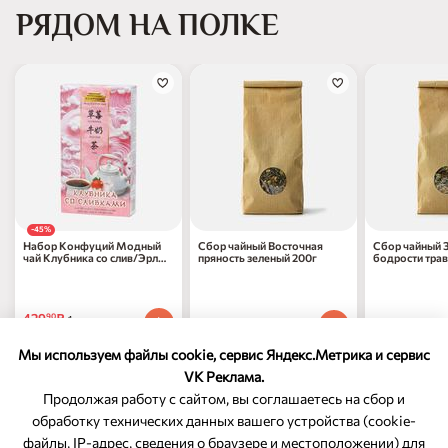
РЯДОМ НА ПОЛКЕ
-45%
Набор Конфуций Модный
Сбор чайный Восточная
Сбор чайный 
чай Клубника со слив/Эрл
пряность зеленый 200г
бодрости тра
Грей к/к 100г
429
₽
90
1 шт
749
₽
669
₽
00
00
1 шт
1 шт
777
₽
по 31.12.2026
70
Мы используем файлы cookie, сервис Яндекс.Метрика и сервис
VK Реклама.
Продолжая работу с сайтом, вы соглашаетесь на сбор и
обработку технических данных вашего устройства (cookie-
файлы, IP-адрес, сведения о браузере и местоположении) для